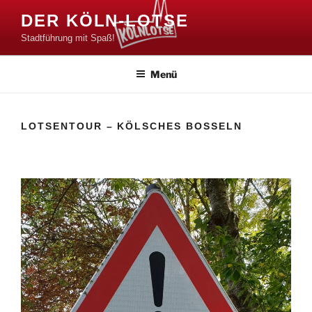
Zum
DER KÖLN-LOTSE
Inhalt
Stadtführung mit Spaß!
springen
Menü
LOTSENTOUR – KÖLSCHES BOSSELN