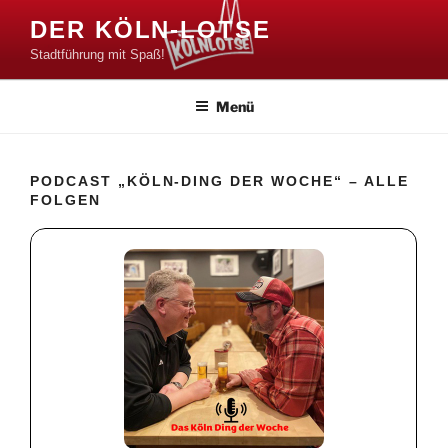
Zum
DER KÖLN-LOTSE
Inhalt
Stadtführung mit Spaß!
springen
Menü
PODCAST „KÖLN-DING DER WOCHE“ – ALLE
FOLGEN