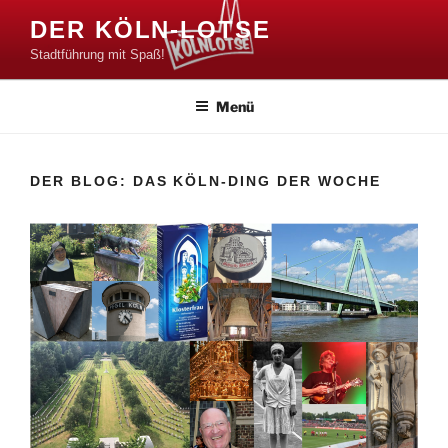
Zum
DER KÖLN-LOTSE
Inhalt
Stadtführung mit Spaß!
springen
Menü
DER BLOG: DAS KÖLN-DING DER WOCHE