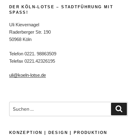
DER KÖLN-LOTSE – STADTFÜHRUNG MIT
SPASS!
Uli Kievernagel
Raderberger Str. 190
50968 Köln
Telefon 0221. 98863509
Telefax 0221.42326195
uli@koeln-lotse.de
Suchen
Suche
nach:
KONZEPTION | DESIGN | PRODUKTION