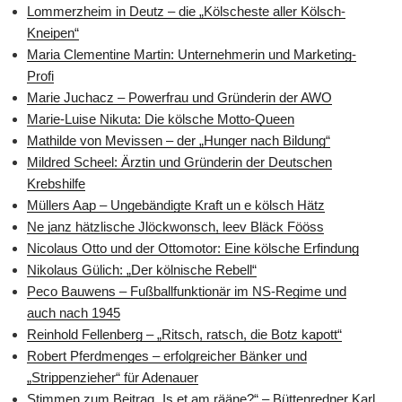
Lommerzheim in Deutz – die „Kölscheste aller Kölsch-
Kneipen“
Maria Clementine Martin: Unternehmerin und Marketing-
Profi
Marie Juchacz – Powerfrau und Gründerin der AWO
Marie-Luise Nikuta: Die kölsche Motto-Queen
Mathilde von Mevissen – der „Hunger nach Bildung“
Mildred Scheel: Ärztin und Gründerin der Deutschen
Krebshilfe
Müllers Aap – Ungebändigte Kraft un e kölsch Hätz
Ne janz hätzlische Jlöckwonsch, leev Bläck Fööss
Nicolaus Otto und der Ottomotor: Eine kölsche Erfindung
Nikolaus Gülich: „Der kölnische Rebell“
Peco Bauwens – Fußballfunktionär im NS-Regime und
auch nach 1945
Reinhold Fellenberg – „Ritsch, ratsch, die Botz kapott“
Robert Pferdmenges – erfolgreicher Bänker und
„Strippenzieher“ für Adenauer
Stimmen zum Beitrag „Is et am rääne?“ – Büttenredner Karl