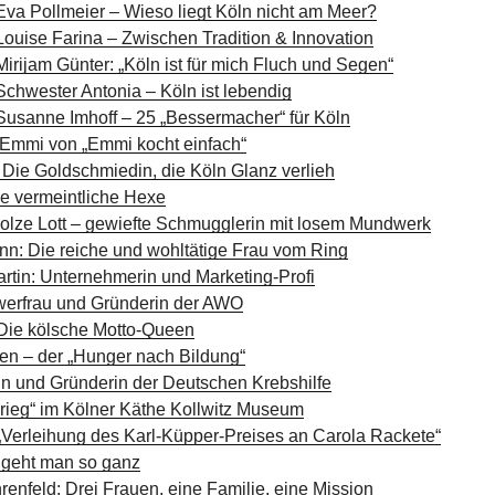
Eva Pollmeier – Wieso liegt Köln nicht am Meer?
Louise Farina – Zwischen Tradition & Innovation
irijam Günter: „Köln ist für mich Fluch und Segen“
Schwester Antonia – Köln ist lebendig
Susanne Imhoff – 25 „Bessermacher“ für Köln
 Emmi von „Emmi kocht einfach“
 Die Goldschmiedin, die Köln Glanz verlieh
ie vermeintliche Hexe
Bolze Lott – gewiefte Schmugglerin mit losem Mundwerk
n: Die reiche und wohltätige Frau vom Ring
rtin: Unternehmerin und Marketing-Profi
werfrau und Gründerin der AWO
 Die kölsche Motto-Queen
en – der „Hunger nach Bildung“
tin und Gründerin der Deutschen Krebshilfe
Krieg“ im Kölner Käthe Kollwitz Museum
erleihung des Karl-Küpper-Preises an Carola Rackete“
 geht man so ganz
renfeld: Drei Frauen, eine Familie, eine Mission