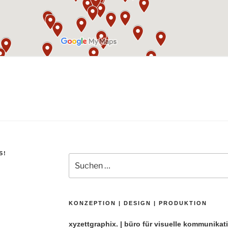
!
Suchen
nach:
KONZEPTION | DESIGN | PRODUKTION
xyzettgraphix. | büro für visuelle kommunikat