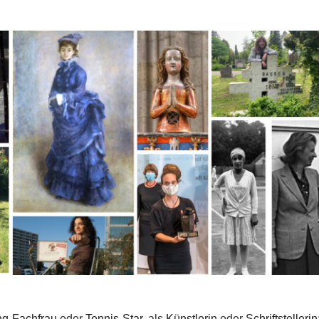
ng-Fachfrau
oder
Tennis-Star
, als
Künstlerin
oder
Schriftstellerin