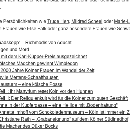
.
e Persönlichkeiten wie
Trude Herr
,
Mildred Scheel
oder
Marie-L
ne Frauen wie
Else Falk
oder ganz besondere Frauen wie
Schwe
ädsköpp“ – Richmodis von Aducht
rigen und Mord
 mit dem Karl-Küpper-Preis ausgezeichnet
 kölsches Mädchen gewinnt Wimbledon
2000 Jahre Kölner Frauen im Wandel der Zeit
ibylle Mertens-Schaaffhausen
austurm – eine kölsche Posse
eil I: Ihr Martyrium rettet Köln vor den Hunnen
eil II: Der Reliquienkult wird für die Kölner zum guten Geschäft
a in der Kupfergasse – eine Heilige mit „Bodenhaftung“
 Annette Imhoff vom Schokoladenmuseum – Köln ist immer ein 
Christiane Rath – „Grabaneignung“ auf dem Kölner Südfriedhof
die Macher des Düxer Bocks