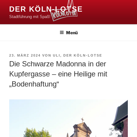
Zum
DER KÖLN-LOTSE
Inhalt
Stadtführung mit Spaß!
springen
Menü
VERÖFFENTLICHT
23. MÄRZ 2024
VON
ULI, DER KÖLN-LOTSE
AM
Die Schwarze Madonna in der
Kupfergasse – eine Heilige mit
„Bodenhaftung“