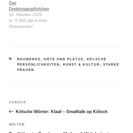
Das
Dreikönigenpförtchen
10. Oktober 2025
In "2.000 Jahre Köln:
Historisches"
KATEGORIEN
BAUWERKE, ORTE UND PLÄTZE
,
KÖLSCHE
PERSÖNLICHKEITEN
,
KUNST & KULTUR
,
STARKE
FRAUEN
Beitragsnavigation
Vorheriger
ZURÜCK
Beitrag
Kölsche Wörter: Klaaf – Smalltalk op Kölsch
Nächster
WEITER
Beitrag