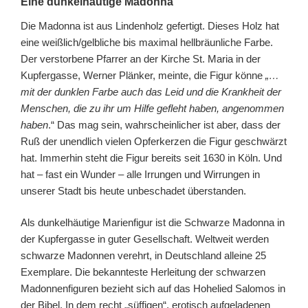
Eine dunkelhäutige Madonna
Die Madonna ist aus Lindenholz gefertigt. Dieses Holz hat
eine weißlich/gelbliche bis maximal hellbräunliche Farbe.
Der verstorbene Pfarrer an der Kirche St. Maria in der
Kupfergasse, Werner Plänker, meinte, die Figur könne
„…
mit der dunklen Farbe auch das Leid und die Krankheit der
Menschen, die zu ihr um Hilfe gefleht haben, angenommen
haben
.“ Das mag sein, wahrscheinlicher ist aber, dass der
Ruß der unendlich vielen Opferkerzen die Figur geschwärzt
hat. Immerhin steht die Figur bereits seit 1630 in Köln. Und
hat – fast ein Wunder – alle Irrungen und Wirrungen in
unserer Stadt bis heute unbeschadet überstanden.
Als dunkelhäutige Marienfigur ist die Schwarze Madonna in
der Kupfergasse in guter Gesellschaft. Weltweit werden
schwarze Madonnen verehrt, in Deutschland alleine 25
Exemplare. Die bekannteste Herleitung der schwarzen
Madonnenfiguren bezieht sich auf das Hohelied Salomos in
der Bibel. In dem recht „süffigen“, erotisch aufgeladenen