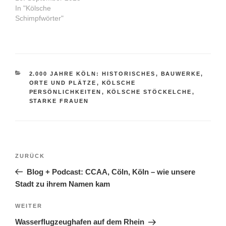
In "Kölsche
Schimpfwörter"
KATEGORIEN
2.000 JAHRE KÖLN: HISTORISCHES
,
BAUWERKE,
ORTE UND PLÄTZE
,
KÖLSCHE
PERSÖNLICHKEITEN
,
KÖLSCHE STÖCKELCHE
,
STARKE FRAUEN
Beitragsnavigation
Vorheriger
ZURÜCK
Beitrag
Blog + Podcast: CCAA, Cöln, Köln – wie unsere
Stadt zu ihrem Namen kam
Nächster
WEITER
Beitrag
Wasserflugzeughafen auf dem Rhein