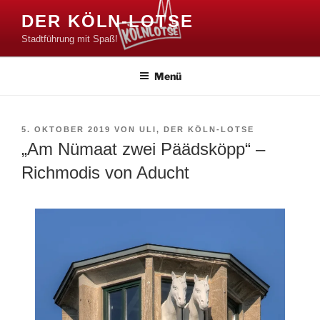
Zum
DER KÖLN-LOTSE
Inhalt
Stadtführung mit Spaß!
springen
Menü
VERÖFFENTLICHT
5. OKTOBER 2019
VON
ULI, DER KÖLN-LOTSE
AM
„Am Nümaat zwei Päädsköpp“ –
Richmodis von Aducht