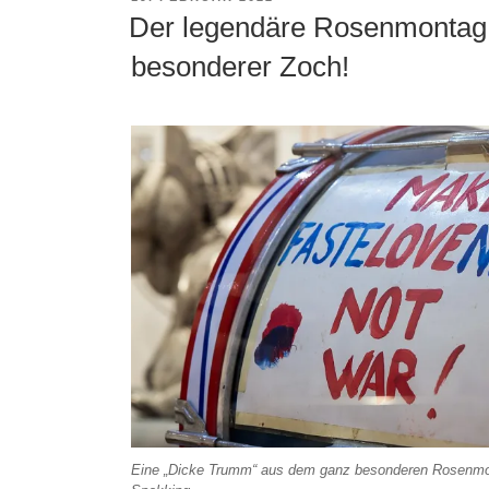
AM
Der legendäre Rosenmontag 
besonderer Zoch!
Eine „Dicke Trumm“ aus dem ganz besonderen Rosenmo