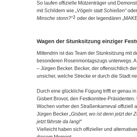
So laufen offizielle Mützenträger und Demon
mit Schildern wie
„Vögeln statt Schießen“
ode
3
Minsche stonn?“
oder der legendären „M
Wagen der Stunksitzung einziger Fes
Mittendrin ist das Team der Stunksitzung mit
besonderen Rosenmontagszugs unterwegs. Am St
– Jürgen Becker. Becker, der offensichtlich de
unsicher, welche Strecke er durch die Stadt n
Durch eine glückliche Fügung trifft er genau i
Gisbert Brovot, den Festkomitee-Präsidenten. 
Wochen vorher den Straßenkarneval offiziell a
Jürgen Becker
„Gisbert, wo ist denn jetzt der
jetzt fährste da lang!“
Vielleicht haben sich offizieller und alternati
diesem Moment.