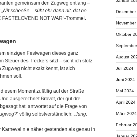
Januar 20
stranten gemeinsam den Zugweg entlang –
r
„Nit scheeße – süht ehr dann nit, dat he
Dezember
AKE FASTELOVEND NOT WAR“-Trommel.
November
Oktober 2
twagen
September
 dem einzigen Festwagen dieses ganz
August 20
euer des Treckers sitzt – sichtlich stolz
Juli 2024
n Zugweg nicht exakt kennt, ist sich
ehmen soll.
Juni 2024
Mai 2024
n diesem Moment zufällig auf der Straße
Und ausgerechnet Brovot, der gut drei
April 2024
bgesagt hat, antwortet auf die Frage von
März 2024
 Zugweg?‘
völlig selbstverständlich:
„Jung,
Februar 2
ver Karneval nie näher gestanden als genau in
Januar 20