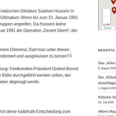
s irakischen Diktators Saddam Hussein in
n Ultimatum: Wenn bis zum 15. Januar 1991
Truppen angreifen. Da Hussein keine
uar 1991 die Operation „Desert Storm“, der
n einem Dilemma: Darf man unter diesen
NEUESTE
1
ostümiert und ausgelassen zu tanzen?
Das „Kölsc
5. August 202
idung: Festkomitee-Präsident Gisbert Brovot
 Bälle durchgeführt werden sollen, der
Der „Kölsc
aber abgesagt werde.
einschlage
1. August 202
Kölsche Vo
24. Juli 2026
urch diese halb/halb-Entscheidung zum
Alfons Mau