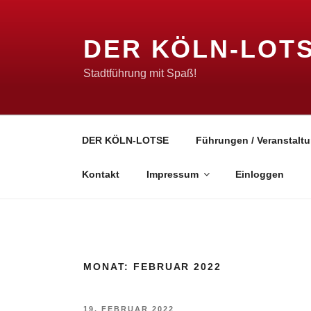
Zum
Inhalt
DER KÖLN-LOT
springen
Stadtführung mit Spaß!
DER KÖLN-LOTSE
Führungen / Veranstaltu
Kontakt
Impressum
Einloggen
MONAT:
FEBRUAR 2022
VERÖFFENTLICHT
19. FEBRUAR 2022