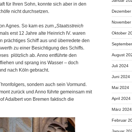
Januar 20
ft für Ihren Sohn, konnte sich aber in den
Dezember
höfe nicht durchsetzen.
November
r von Agnes. So kam es zum
„Staatsstreich
Oktober 2
als erst 12 Jahre alte Heinrich IV. waren
 prächtiges Schiff aus und überredete den
September
werth zu einer Besichtigung des Schiffs.
August 20
eses plötzlich ab. Anno entführte den
 fliehen und sprang ins Wasser – doch
Juli 2024
und nach Köln gebracht.
Juni 2024
Thronfolgers, sondern auch sein Vormund.
Mai 2024
iemont zurück und Anno führte gemeinsam mit
April 2024
hof Adalbert von Bremen faktisch die
März 2024
Februar 2
Januar 20