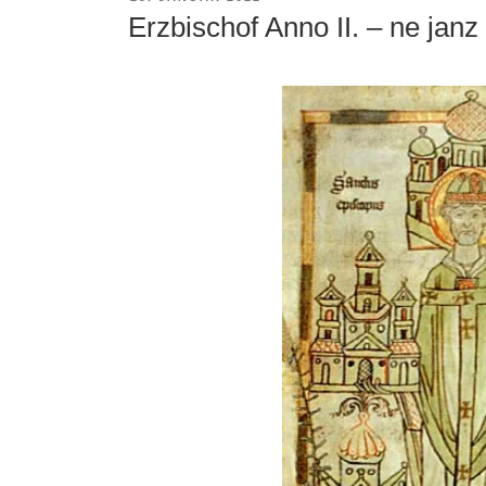
AM
Erzbischof Anno II. – ne janz