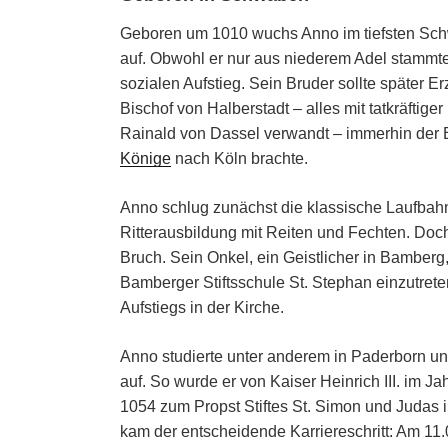
Geboren um 1010 wuchs Anno im tiefsten Schw
auf. Obwohl er nur aus niederem Adel stammte
sozialen Aufstieg. Sein Bruder sollte später 
Bischof von Halberstadt – alles mit tatkräftiger
Rainald von Dassel verwandt – immerhin der B
Könige
nach Köln brachte.
Anno schlug zunächst die klassische Laufbahn 
Ritterausbildung mit Reiten und Fechten. Doch
Bruch. Sein Onkel, ein Geistlicher in Bamberg,
Bamberger Stiftsschule St. Stephan einzutre
Aufstiegs in der Kirche.
Anno studierte unter anderem in Paderborn u
auf. So wurde er von Kai­ser Hein­rich III. im 
1054 zum Propst Stif­tes St. Si­mon und Ju­das 
kam der entscheidende Karriereschritt: Am 11.