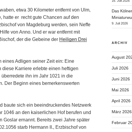
16. Juli 2026
aben, etwa 30 Kilometer entfernt von Ulm,
Das Kölner
, hatte er recht gute Chancen auf den
Miniaturwu
9. Juli 2026
Erzbischof von Magdeburg werden, sein Neffe
 Hilfe von Anno. Und er war entfernt mit
ischof, der die Gebeine der
Heiligen Drei
ARCHIV
August 20
eines Adligen seiner Zeit ein: Eine
Juli 2026
 diese Karriere erlebte einen heftigen
 überredete ihn im Jahr 1021 in die
Juni 2026
ten. Der Beginn eines bemerkenswerten
Mai 2026
April 2026
nd baute sich ein beeindruckendes Netzwerk
März 2026
Jahr 1046 an den kaiserlichen Hof berufen und
in Goslar ernannt. Bereits zwei Jahre später
Februar 2
02.1056 starb Hermann II., Erzbischof von