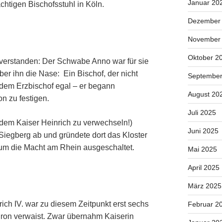
Januar 20
htigen Bischofsstuhl in Köln.
Dezember
November
Oktober 2
nverstanden: Der Schwabe Anno war für sie
ber ihn die Nase: Ein Bischof, der nicht
September
dem Erzbischof egal – er begann
August 20
on zu festigen.
Juli 2025
it dem Kaiser Heinrich zu verwechseln!)
Juni 2025
Sieg­berg ab­ und gründete dort das Kloster
 um die Macht am Rhein ausgeschaltet.
Mai 2025
April 2025
März 2025
rich IV. war zu diesem Zeitpunkt erst sechs
Februar 2
thron verwaist. Zwar übernahm Kaiserin