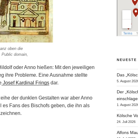
ganz oben die
: Public domain,
NEUESTE
Hildolf oder Anno hießen: Mit den jeweiligen
eg ihre Probleme. Eine Ausnahme stellte
Das „Kölsc
5. August 202
e
Josef Kardinal Frings
dar.
Der „Kölsc
 Reihe der dunklen Gestalten war aber Anno
einschlage
oll es Fans des Bischofs geben, die ihn als
1. August 202
ezeichnen.
Kölsche Vo
24. Juli 2026
Alfons Mau