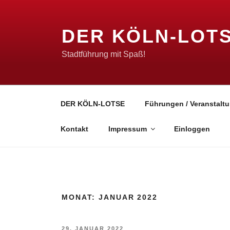
Zum
Inhalt
DER KÖLN-LOT
springen
Stadtführung mit Spaß!
DER KÖLN-LOTSE
Führungen / Veranstaltu
Kontakt
Impressum
Einloggen
MONAT:
JANUAR 2022
VERÖFFENTLICHT
29. JANUAR 2022