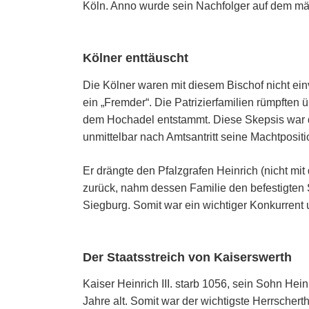
Köln. Anno wurde sein Nachfolger auf dem mäc
Kölner enttäuscht
Die Kölner waren mit diesem Bischof nicht ei
ein „Fremder“. Die Patrizierfamilien rümpften ü
dem Hochadel entstammt. Diese Skepsis war 
unmittelbar nach Amtsantritt seine Machtpositi
Er drängte den Pfalz­gra­fen Hein­rich (nicht m
zurück, nahm dessen Familie den be­fes­tig­ten 
Siegburg. Somit war ein wichtiger Konkurrent
Der Staatsstreich von Kaiserswerth
Kaiser Heinrich III. starb 1056, sein Sohn Hein
Jahre alt. Somit war der wichtigste Herrscher