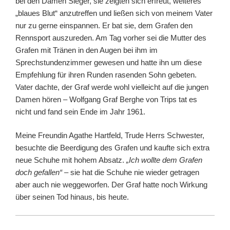
bei den Damen Sieger, sie zeigten sich erfreut, weiteres
„blaues Blut“ anzutreffen und ließen sich von meinem Vater
nur zu gerne einspannen. Er bat sie, dem Grafen den
Rennsport auszureden. Am Tag vorher sei die Mutter des
Grafen mit Tränen in den Augen bei ihm im
Sprechstundenzimmer gewesen und hatte ihn um diese
Empfehlung für ihren Runden rasenden Sohn gebeten.
Vater dachte, der Graf werde wohl vielleicht auf die jungen
Damen hören – Wolfgang Graf Berghe von Trips tat es
nicht und fand sein Ende im Jahr 1961.
Meine Freundin Agathe Hartfeld, Trude Herrs Schwester,
besuchte die Beerdigung des Grafen und kaufte sich extra
neue Schuhe mit hohem Absatz.
„Ich wollte dem Grafen
doch gefallen“
– sie hat die Schuhe nie wieder getragen
aber auch nie weggeworfen. Der Graf hatte noch Wirkung
über seinen Tod hinaus, bis heute.