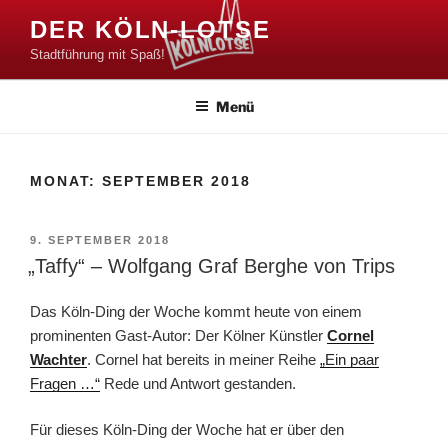
Zum
DER KÖLN-LOTSE
Inhalt
Stadtführung mit Spaß!
springen
Menü
MONAT:
SEPTEMBER 2018
VERÖFFENTLICHT
9. SEPTEMBER 2018
AM
„Taffy“ – Wolfgang Graf Berghe von Trips
Das Köln-Ding der Woche kommt heute von einem
prominenten Gast-Autor: Der Kölner Künstler
Cornel
Wachter
. Cornel hat bereits in meiner Reihe
„Ein paar
Fragen …“
Rede und Antwort gestanden.
Für dieses Köln-Ding der Woche hat er über den