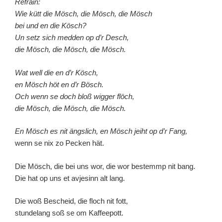
Refrain:
Wie kütt die Mösch, die Mösch, die Mösch
bei und en die Kösch?
Un setz sich medden op d’r Desch,
die Mösch, die Mösch, die Mösch.
Wat well die en d’r Kösch,
en Mösch höt en d’r Bösch.
Och wenn se doch bloß wigger flöch,
die Mösch, die Mösch, die Mösch.
En Mösch es nit ängslich, en Mösch jeiht op d’r Fang,
wenn se nix zo Pecken hät.
Die Mösch, die bei uns wor, die wor bestemmp nit bang.
Die hat op uns et avjesinn alt lang.
Die woß Bescheid, die floch nit fott,
stundelang soß se om Kaffeepott.