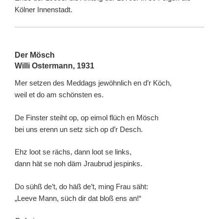
Kölner Innenstadt.
Der Mösch
Willi Ostermann, 1931
Mer setzen des Meddags jewöhnlich en d’r Köch,
weil et do am schönsten es.
De Finster steiht op, op eimol flüch en Mösch
bei uns erenn un setz sich op d’r Desch.
Ehz loot se rächs, dann loot se links,
dann hät se noh däm Jraubrud jespinks.
Do sühß de’t, do häß de’t, ming Frau säht:
„Leeve Mann, süch dir dat bloß ens an!“