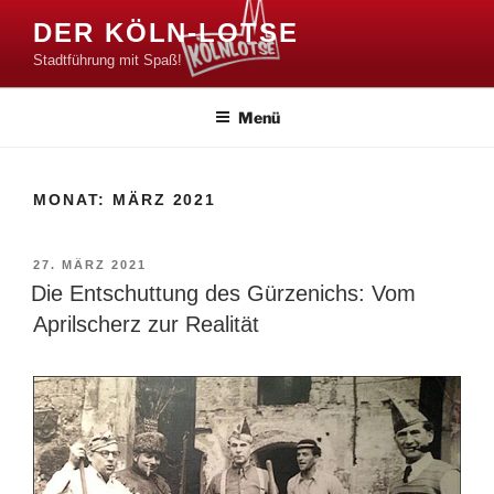
Zum
DER KÖLN-LOTSE
Inhalt
Stadtführung mit Spaß!
springen
Menü
MONAT:
MÄRZ 2021
VERÖFFENTLICHT
27. MÄRZ 2021
AM
Die Entschuttung des Gürzenichs: Vom
Aprilscherz zur Realität