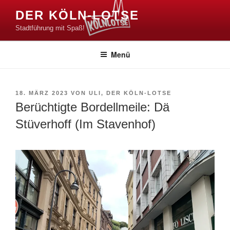
Zum
DER KÖLN-LOTSE
Inhalt
Stadtführung mit Spaß!
springen
Menü
VERÖFFENTLICHT
18. MÄRZ 2023
VON
ULI, DER KÖLN-LOTSE
AM
Berüchtigte Bordellmeile: Dä
Stüverhoff (Im Stavenhof)