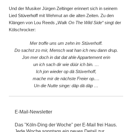
Und der Musiker Jürgen Zeltinger erinnert sich in seinem
Lied
Stüverhoff
mit Wehmut an die alten Zeiten. Zu den
Klängen von Lou Reeds
„Walk On The Wild Side“
singt der
Kölschrocker:
Mer troffe uns um zehn im Stüverhoff.
Do sachst zo mir, Mensch wat han ich neu dann drup.
Jon mer doch in dat dat ahle Appartement erin
un ich sach dir wie düür ich bin.
…
Ich jon wieder op dä Stüverhoff,
mache mir de nächste Freier op.
…
Un die Nutte singe: däp dä däp …
E-Mail-Newsletter
Das "Köln-Ding der Woche" per E-Mail frei Haus.
Jede Woche sonntags ein neues Detail zur