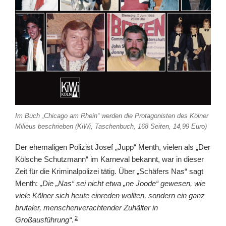
Im Buch „Chicago am Rhein“ werden die Protagonisten des Kölner
Milieus beschrieben (KiWi, Taschenbuch, 168 Seiten, 14,99 Euro)
Der ehemaligen Polizist Josef „Jupp“ Menth, vielen als „Der
Kölsche Schutzmann“ im Karneval bekannt, war in dieser
Zeit für die Kriminalpolizei tätig. Über „Schäfers Nas“ sagt
Menth:
„Die „Nas“ sei nicht etwa „ne Joode“ gewesen, wie
viele Kölner sich heute einreden wollten, sondern ein ganz
brutaler, menschenverachtender Zuhälter in
2
Großausführung“
.