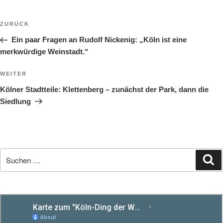
Beitragsnavigation
Vorheriger
ZURÜCK
Beitrag
Ein paar Fragen an Rudolf Nickenig: „Köln ist eine
merkwürdige Weinstadt.“
Nächster
WEITER
Beitrag
Kölner Stadtteile: Klettenberg – zunächst der Park, dann die
Siedlung
Suchen
S
nach: