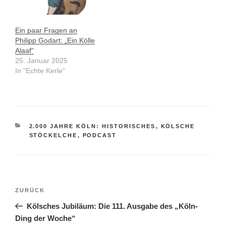
Ein paar Fragen an
Philipp Godart: „Ein Kölle
Alaaf“
25. Januar 2025
In "Echte Kerle"
KATEGORIEN
2.000 JAHRE KÖLN: HISTORISCHES
,
KÖLSCHE
STÖCKELCHE
,
PODCAST
Beitragsnavigation
Vorheriger
ZURÜCK
Beitrag
Kölsches Jubiläum: Die 111. Ausgabe des „Köln-
Ding der Woche“