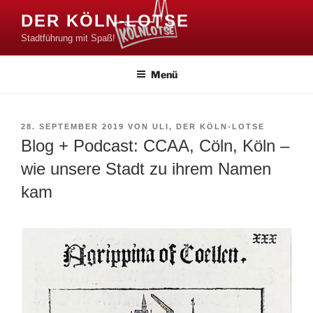
Zum
DER KÖLN-LOTSE
Inhalt
Stadtführung mit Spaß!
springen
Menü
VERÖFFENTLICHT
28. SEPTEMBER 2019
VON
ULI, DER KÖLN-LOTSE
AM
Blog + Podcast: CCAA, Cöln, Köln –
wie unsere Stadt zu ihrem Namen
kam