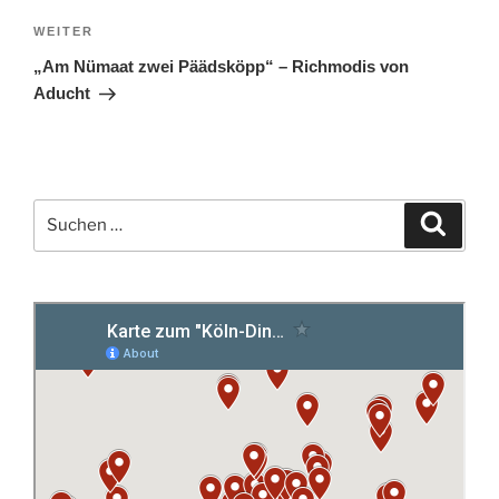
Nächster
WEITER
Beitrag
„Am Nümaat zwei Päädsköpp“ – Richmodis von
Aducht
Suchen
Suche
nach: