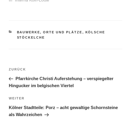
KATEGORIEN
BAUWERKE, ORTE UND PLÄTZE
,
KÖLSCHE
STÖCKELCHE
Beitragsnavigation
Vorheriger
ZURÜCK
Beitrag
Pfarrkirche Christi Auferstehung – verspiegelter
Hingucker im belgischen Viertel
Nächster
WEITER
Beitrag
Kölner Stadtteile: Porz – acht gewaltige Schornsteine
als Wahrzeichen