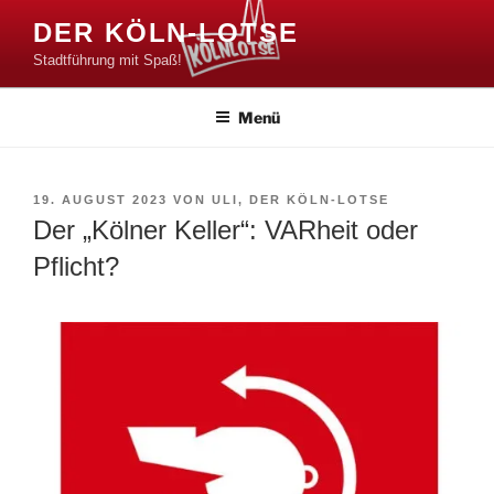
Zum
DER KÖLN-LOTSE
Inhalt
Stadtführung mit Spaß!
springen
Menü
VERÖFFENTLICHT
19. AUGUST 2023
VON
ULI, DER KÖLN-LOTSE
AM
Der „Kölner Keller“: VARheit oder
Pflicht?