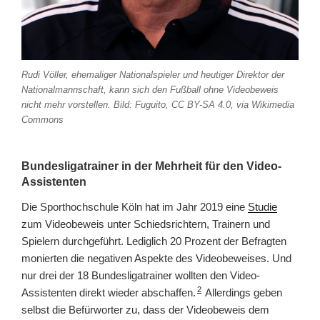
Rudi Völler, ehemaliger Nationalspieler und heutiger Direktor der
Nationalmannschaft, kann sich den Fußball ohne Videobeweis
nicht mehr vorstellen. Bild: Fuguito, CC BY-SA 4.0, via Wikimedia
Commons
Bundesligatrainer in der Mehrheit für den Video-
Assistenten
Die Sporthochschule Köln hat im Jahr 2019 eine
Studie
zum Videobeweis unter Schiedsrichtern, Trainern und
Spielern durchgeführt. Lediglich 20 Prozent der Befragten
monierten die negativen Aspekte des Videobeweises. Und
nur drei der 18 Bundesligatrainer wollten den Video-
2
Assistenten direkt wieder abschaffen.
Allerdings geben
selbst die Befürworter zu, dass der Videobeweis dem