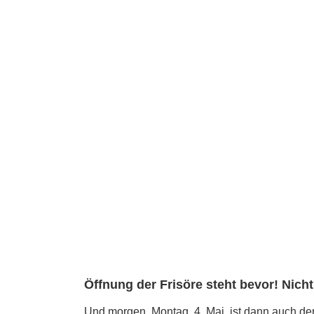
Öffnung der Frisöre steht bevor! Nicht
Und morgen, Montag, 4. Mai, ist dann auch der T