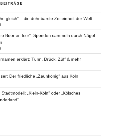
 BEITRÄGE
he gleich“ – die dehnbarste Zeiteinheit der Welt
6
he Boor en Iser“: Spenden sammeln durch Nägel
n
6
rnamen erklärt: Tünn, Drück, Züff & mehr
ser: Der friedliche „Zaunkönig“ aus Köln
 Stadtmodell: „Klein-Köln“ oder „Kölsches
nderland“