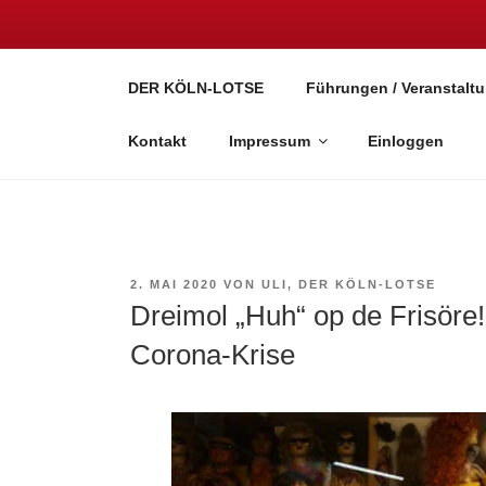
Zum
Inhalt
DER KÖLN-LOT
springen
DER KÖLN-LOTSE
Führungen / Veranstaltu
Stadtführung mit Spaß!
Kontakt
Impressum
Einloggen
VERÖFFENTLICHT
2. MAI 2020
VON
ULI, DER KÖLN-LOTSE
AM
Dreimol „Huh“ op de Frisöre
Corona-Krise