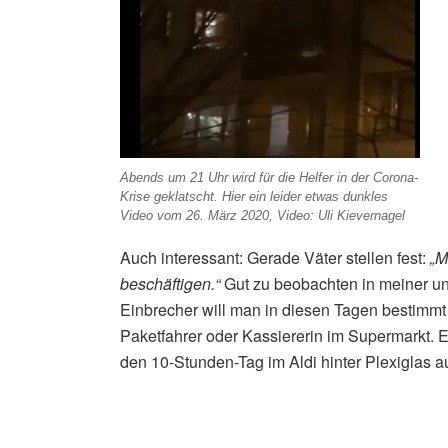
Abends um 21 Uhr wird für die Helfer in der Corona-
Krise geklatscht. Hier ein leider etwas dunkles
Video vom 26. März 2020, Video: Uli Kievernagel
Auch interessant: Gerade Väter stellen fest:
„M
beschäftigen.“
Gut zu beobachten in meiner u
Einbrecher will man in diesen Tagen bestimmt 
Paketfahrer oder Kassiererin im Supermarkt. 
den 10-Stunden-Tag im Aldi hinter Plexiglas au