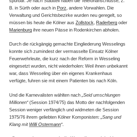
spürbar. Je nach Stadtteil haben die Telefonanschlüsse, z.
B. in Sürth oder auch in
Porz
, andere Vorwahlen. Die
Verwaltung und Gerichtsbezirke wurden neu geregelt, so
müssen bis heute die Kölner aus
Zollstock
,
Raderberg
oder
Marienburg
ihre neuen Pässe in Rodenkirchen abholen.
Durch die rückgängig gemachte Eingliederung Wesselings
konnte sich zumindest der vermasselte Einsatz Kölner
Feuerwehrleute, die kurz nach der Reform in Wesseling
eingesetzt wurden, nicht wiederholen: Weil ihnen unbekannt
war, dass Wesseling über ein eigenes Krankenhaus
verfügte, fuhren sie mit einem Patienten bis nach Köln.
Und die Karnevalisten wählten nach
„Seid umschlungen
Millionen“
(Session 1974/75) das Motto der nachfolgenden
Session weniger verfänglich und widmeten die Session
1975/76 ihrem geliebten Kölner Komponisten:
„Sang und
Klang mit
Willi Ostermann
“
.