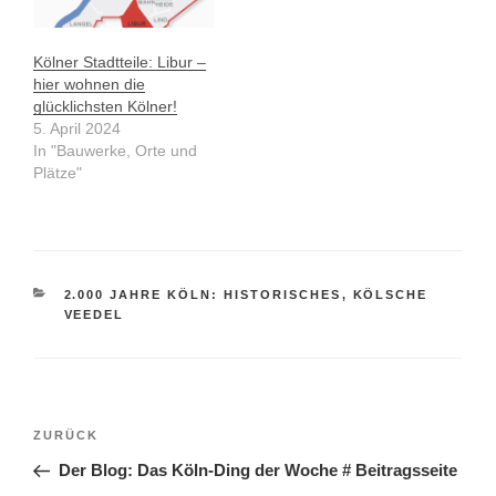
Kölner Stadtteile: Libur –
hier wohnen die
glücklichsten Kölner!
5. April 2024
In "Bauwerke, Orte und
Plätze"
KATEGORIEN
2.000 JAHRE KÖLN: HISTORISCHES
,
KÖLSCHE
VEEDEL
Beitragsnavigation
Vorheriger
ZURÜCK
Beitrag
Der Blog: Das Köln-Ding der Woche # Beitragsseite