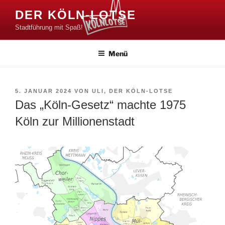
Zum
DER KÖLN-LOTSE
Inhalt
Stadtführung mit Spaß!
springen
Menü
VERÖFFENTLICHT
5. JANUAR 2024
VON
ULI, DER KÖLN-LOTSE
AM
Das „Köln-Gesetz“ machte 1975
Köln zur Millionenstadt