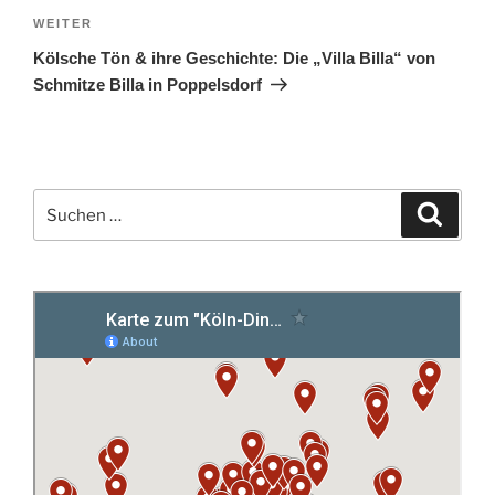
Nächster
WEITER
Beitrag
Kölsche Tön & ihre Geschichte: Die „Villa Billa“ von
Schmitze Billa in Poppelsdorf
Suchen
Suche
nach: