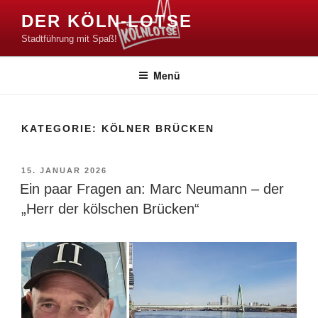
Zum
DER KÖLN-LOTSE
Inhalt
Stadtführung mit Spaß!
springen
Menü
KATEGORIE:
KÖLNER BRÜCKEN
VERÖFFENTLICHT
15. JANUAR 2026
AM
Ein paar Fragen an: Marc Neumann – der
„Herr der kölschen Brücken“