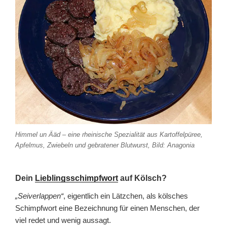
Himmel un Ääd – eine rheinische Spezialität aus Kartoffelpüree,
Apfelmus, Zwiebeln und gebratener Blutwurst, Bild: Anagonia
Dein
Lieblingsschimpfwort
auf Kölsch?
„Seiverlappen“
, eigentlich ein Lätzchen, als kölsches
Schimpfwort eine Bezeichnung für einen Menschen, der
viel redet und wenig aussagt.