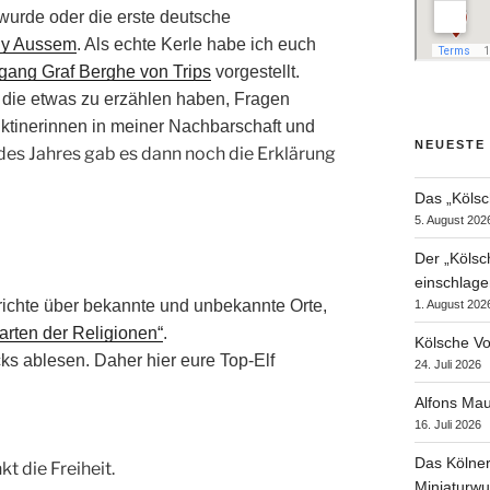
 wurde oder die erste deutsche
ly Aussem
. Als echte Kerle habe ich euch
lfgang Graf Berghe von Trips
vorgestellt.
die etwas zu erzählen haben, Fragen
tinerinnen in meiner Nachbarschaft und
NEUESTE
es Jahres gab es dann noch die Erklärung
Das „Kölsc
5. August 202
Der „Kölsc
einschlage
richte über bekannte und unbekannte Orte,
1. August 202
arten der Religionen“
.
Kölsche Vo
cks ablesen. Daher hier eure Top-Elf
24. Juli 2026
Alfons Mau
16. Juli 2026
Das Kölner
t die Freiheit.
Miniaturwu