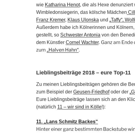
wie
Katharina Henot
, die als Hexe denunziert
Wimbledonsiegerin, das kölsche Mädchen
Cil
Franz Kremer
,
Klaus Ulonska
und
„Taffy“, Wo
Außerdem habe ich Kölnerinnen und Kölnern, 
gestellt, so
Schwester Antonia
von den Benedik
Ganz am Ende d
dem Künstler
Cornel Wachter
.
zum
„Halven Hahn“
.
Lieblingsbeiträge 2018 – eure Top-11
Zu meinen Lieblingsbeiträgen gehören die Be
zum Beispiel der
Geusen-Friedhof
oder der
„G
Eure Lieblingsbeiträge lassen sich an den Kli
(natürlich
11 – wir sind in Kölle
!):
11. „Lans Schmitz Backes“
Hinter einer ganz bestimmten Backstube wink