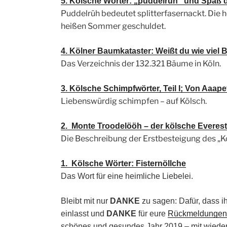
5. Kölsche Wörter: „puddelrüh“ und Spaß 
Puddelrüh bedeutet splitterfasernackt. Die 
heißen Sommer geschuldet.
4. Kölner Baumkataster: Weißt du wie viel
Das Verzeichnis der 132.321 Bäume in Köln.
3. Kölsche Schimpfwörter, Teil I; Von Aaape
Liebenswürdig schimpfen – auf Kölsch.
2. Monte Troodelööh – der kölsche Everest
Die Beschreibung der Erstbesteigung des „K
1. Kölsche Wörter: Fisternöllche
Das Wort für eine heimliche Liebelei.
Bleibt mit nur
DANKE
zu sagen: Dafür, dass i
einlasst und
DANKE
für eure
Rückmeldungen
schönes und gesundes Jahr 2019 – mit wieder