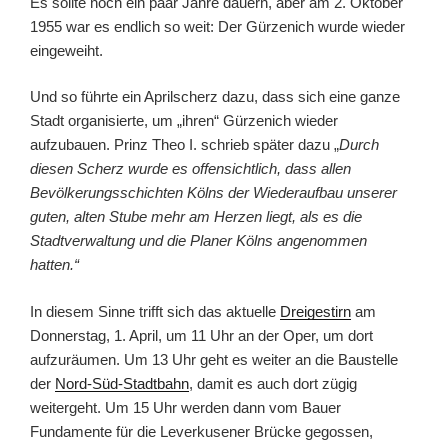
Es sollte noch ein paar Jahre dauern, aber am 2. Oktober
1955 war es endlich so weit: Der Gürzenich wurde wieder
eingeweiht.
Und so führte ein Aprilscherz dazu, dass sich eine ganze
Stadt organisierte, um „ihren“ Gürzenich wieder
aufzubauen. Prinz Theo I. schrieb später dazu „
Durch
diesen Scherz wurde es offensichtlich, dass allen
Bevölkerungsschichten Kölns der Wiederaufbau unserer
guten, alten Stube mehr am Herzen liegt, als es die
Stadtverwaltung und die Planer Kölns angenommen
hatten.“
In diesem Sinne trifft sich das aktuelle
Dreigestirn
am
Donnerstag, 1. April, um 11 Uhr an der Oper, um dort
aufzuräumen. Um 13 Uhr geht es weiter an die Baustelle
der
Nord-Süd-Stadtbahn
, damit es auch dort zügig
weitergeht. Um 15 Uhr werden dann vom Bauer
Fundamente für die Leverkusener Brücke gegossen,