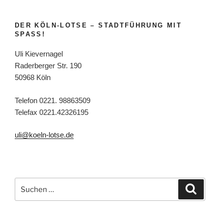
DER KÖLN-LOTSE – STADTFÜHRUNG MIT
SPASS!
Uli Kievernagel
Raderberger Str. 190
50968 Köln
Telefon 0221. 98863509
Telefax 0221.42326195
uli@koeln-lotse.de
Suchen
Suche
nach: