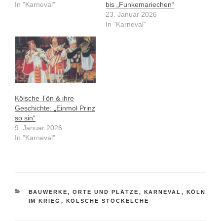
In "Karneval"
bis „Funkemariechen“
23. Januar 2026
In "Karneval"
Kölsche Tön & ihre
Geschichte: „Einmol Prinz
so sin“
9. Januar 2026
In "Karneval"
KATEGORIEN
BAUWERKE, ORTE UND PLÄTZE
,
KARNEVAL
,
KÖLN
IM KRIEG
,
KÖLSCHE STÖCKELCHE