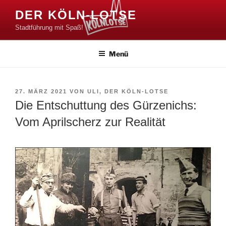
Zum
DER KÖLN-LOTSE
Inhalt
Stadtführung mit Spaß!
springen
Menü
VERÖFFENTLICHT
27. MÄRZ 2021
VON
ULI, DER KÖLN-LOTSE
AM
Die Entschuttung des Gürzenichs:
Vom Aprilscherz zur Realität