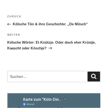
Beitragsnavigation
Vorheriger
ZURÜCK
Beitrag
Kölsche Tön & ihre Geschichte: „De Mösch“
Nächster
WEITER
Beitrag
Kölsche Wörter: Et Knützje. Oder doch eher Krüstje,
Kaascht oder Köschje?
Suchen
Suche
nach: