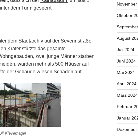
llt, dass sich der
Rathausturm
um fast 1
November
unter dem Turm gesperrt.
Oktober 2
September
August 20
er dem Stadtarchiv auf der Severinstraße
nen Krater stürzte das gesamte
Juli 2024
Wohngebäuden, zwei junge Männer starben
Juni 2024
meiden, wurden mehr als 500 Häuser auf
älfte der Gebäude wiesen Schäden auf.
Mai 2024
April 2024
März 2024
Februar 2
Januar 20
Dezember
Uli Kievernagel