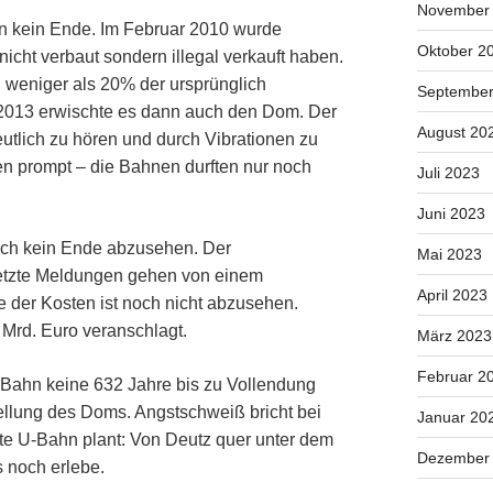
November
 kein Ende. Im Februar 2010 wurde
Oktober 2
icht verbaut sondern illegal verkauft haben.
weniger als 20% der ursprünglich
September
 2013 erwischte es dann auch den Dom. Der
August 20
eutlich zu hören und durch Vibrationen zu
en prompt – die Bahnen durften nur noch
Juli 2023
Juni 2023
och kein Ende abzusehen. Der
Mai 2023
 letzte Meldungen gehen von einem
April 2023
 der Kosten ist noch nicht abzusehen.
2 Mrd. Euro veranschlagt.
März 2023
Februar 2
U-Bahn keine 632 Jahre bis zu Vollendung
stellung des Doms. Angstschweiß bricht bei
Januar 20
ste U-Bahn plant: Von Deutz quer unter dem
Dezember
s noch erlebe.