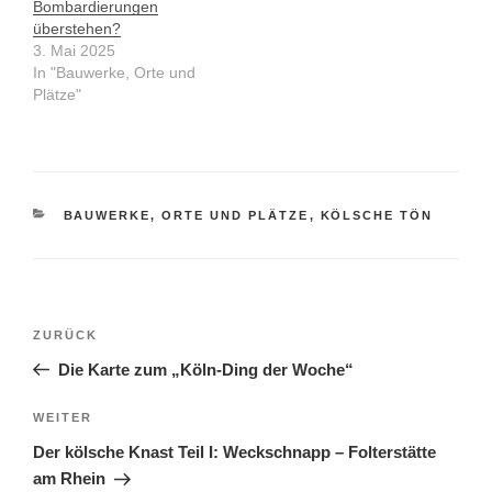
Bombardierungen
überstehen?
3. Mai 2025
In "Bauwerke, Orte und
Plätze"
KATEGORIEN
BAUWERKE, ORTE UND PLÄTZE
,
KÖLSCHE TÖN
Beitragsnavigation
Vorheriger
ZURÜCK
Beitrag
Die Karte zum „Köln-Ding der Woche“
Nächster
WEITER
Beitrag
Der kölsche Knast Teil I: Weckschnapp – Folterstätte
am Rhein