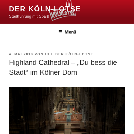
Zum
DER KÖLN-LOTSE
Inhalt
Stadtführung mit Spaß!
springen
Menü
VERÖFFENTLICHT
4. MAI 2019
VON
ULI, DER KÖLN-LOTSE
AM
Highland Cathedral – „Du bess die
Stadt“ im Kölner Dom