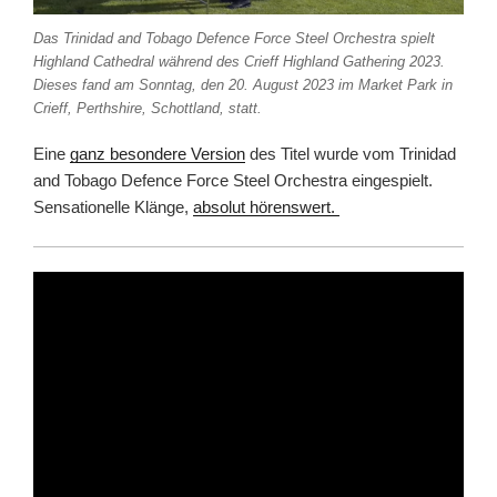
Das Trinidad and Tobago Defence Force Steel Orchestra spielt
Highland Cathedral während des Crieff Highland Gathering 2023.
Dieses fand am Sonntag, den 20. August 2023 im Market Park in
Crieff, Perthshire, Schottland, statt.
Eine
ganz besondere Version
des Titel wurde vom Trinidad
and Tobago Defence Force Steel Orchestra eingespielt.
Sensationelle Klänge,
absolut hörenswert.