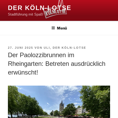
Zum
DER KÖLN-LOTSE
Inhalt
Stadtführung mit Spaß!
springen
Menü
VERÖFFENTLICHT
27. JUNI 2025
VON
ULI, DER KÖLN-LOTSE
AM
Der Paolozzibrunnen im
Rheingarten: Betreten ausdrücklich
erwünscht!