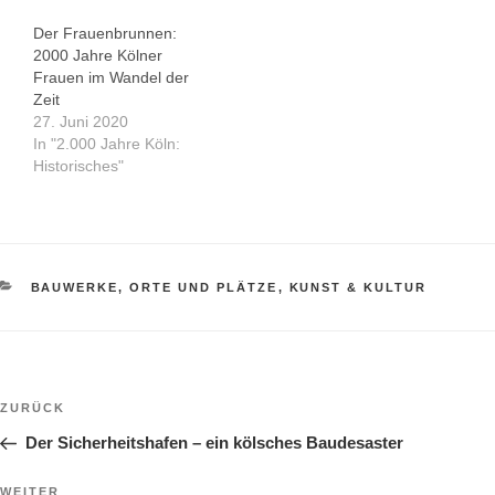
Der Frauenbrunnen:
2000 Jahre Kölner
Frauen im Wandel der
Zeit
27. Juni 2020
In "2.000 Jahre Köln:
Historisches"
KATEGORIEN
BAUWERKE, ORTE UND PLÄTZE
,
KUNST & KULTUR
Beitragsnavigation
Vorheriger
ZURÜCK
Beitrag
Der Sicherheitshafen – ein kölsches Baudesaster
Nächster
WEITER