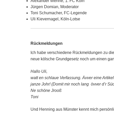
Alexander Wehrle, 1. FC Köln
Jürgen Domian, Moderator
Toni Schumacher, FC-Legende
Uli Kievernagel, Köln-Lotse
Rückmeldungen
Ich habe verschiedene Rückmeldungen zu dies
neue kölsche Grundgesetz noch um einen ganz
Hallo Uli,
watt en schlaue Verfassung. Ävver eine Artike
janze Johr! (Domit mir noch lang övver d’r Süd
Ne schöne Jrooß
Toni
Und Henning aus Münster kennt mich persönl