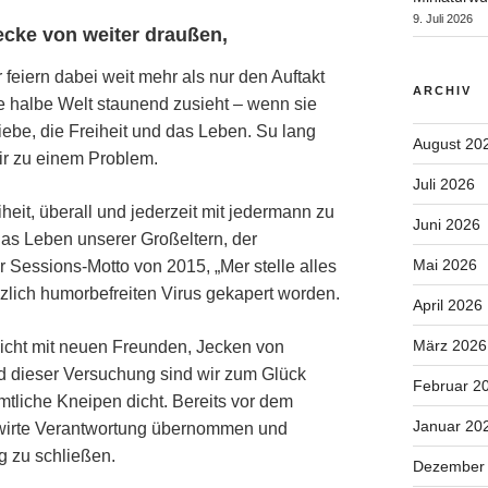
9. Juli 2026
ecke von weiter draußen,
ir feiern dabei weit mehr als nur den Auftakt
ARCHIV
e halbe Welt staunend zusieht – wenn sie
iebe, die Freiheit und das Leben. Su lang
August 20
r zu einem Problem.
Juli 2026
heit, überall und jederzeit mit jedermann zu
Juni 2026
Das Leben unserer Großeltern, der
Mai 2026
 Sessions-Motto von 2015, „Mer stelle alles
nzlich humorbefreiten Virus gekapert worden.
April 2026
März 2026
cht mit neuen Freunden, Jecken von
d dieser Versuchung sind wir zum Glück
Februar 2
mtliche Kneipen dicht. Bereits vor dem
Januar 20
wirte Verantwortung übernommen und
ig zu schließen.
Dezember