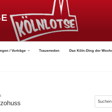
SE
ngen / Vorträge
Trauerreden
Das Köln-Ding der Woch
E
Suchen
vzohuss
nach: