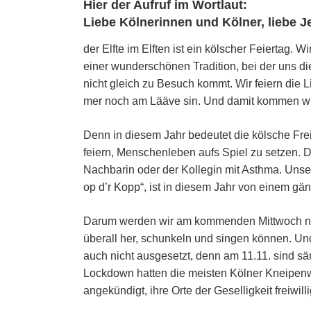
Hier der Aufruf im Wortlaut:
Liebe Kölnerinnen und Kölner, liebe J
der Elfte im Elften ist ein kölscher Feiertag. W
einer wunderschönen Tradition, bei der uns di
nicht gleich zu Besuch kommt. Wir feiern die L
mer noch am Lääve sin. Und damit kommen wi
Denn in diesem Jahr bedeutet die kölsche Frei
feiern, Menschenleben aufs Spiel zu setzen. 
Nachbarin oder der Kollegin mit Asthma. Unser
op d’r Kopp“, ist in diesem Jahr von einem gä
Darum werden wir am kommenden Mittwoch ni
überall her, schunkeln und singen können. Un
auch nicht ausgesetzt, denn am 11.11. sind sä
Lockdown hatten die meisten Kölner Kneipen
angekündigt, ihre Orte der Geselligkeit freiwill