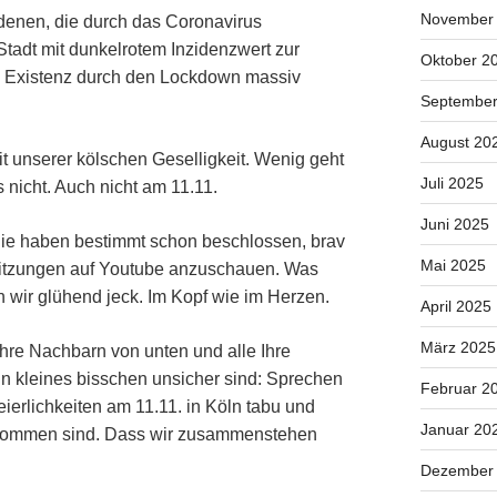
November
 denen, die durch das Coronavirus
Stadt mit dunkelrotem Inzidenzwert zur
Oktober 2
he Existenz durch den Lockdown massiv
September
August 20
it unserer kölschen Geselligkeit. Wenig geht
Juli 2025
s nicht. Auch nicht am 11.11.
Juni 2025
 Sie haben bestimmt schon beschlossen, brav
Mai 2025
-Sitzungen auf Youtube anzuschauen. Was
n wir glühend jeck. Im Kopf wie im Herzen.
April 2025
März 2025
hre Nachbarn von unten und alle Ihre
 kleines bisschen unsicher sind: Sprechen
Februar 2
eierlichkeiten am 11.11. in Köln tabu und
Januar 20
llkommen sind. Dass wir zusammenstehen
Dezember