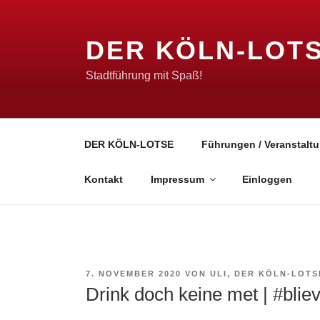
Zum
Inhalt
DER KÖLN-LOT
springen
Stadtführung mit Spaß!
DER KÖLN-LOTSE
Führungen / Veranstaltu
Kontakt
Impressum
Einloggen
VERÖFFENTLICHT
7. NOVEMBER 2020
VON
ULI, DER KÖLN-LOTS
AM
Drink doch keine met | #blie