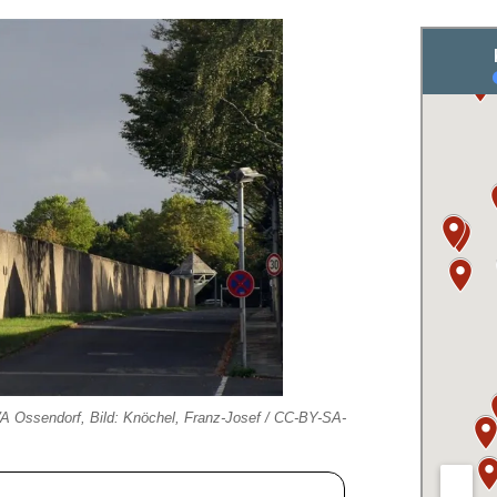
VA Ossendorf, Bild: Knöchel, Franz-Josef / CC-BY-SA-