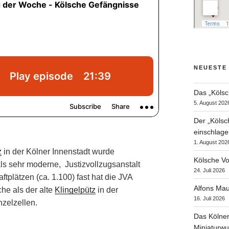
NEUESTE
Das „Kölsc
5. August 202
Der „Kölsc
einschlage
1. August 202
z
in der Kölner Innenstadt wurde
Kölsche Vo
s sehr moderne, Justizvollzugsanstalt
24. Juli 2026
ftplätzen (ca. 1.100) fast hat die JVA
Alfons Mau
he als der alte
Klingelpütz
in der
16. Juli 2026
nzelzellen.
Das Kölner
Miniaturwu