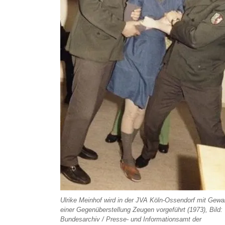
Ulrike Meinhof wird in der JVA Köln-Ossendorf mit Gewal
einer Gegenüberstellung Zeugen vorgeführt (1973), Bild:
Bundesarchiv / Presse- und Informationsamt der