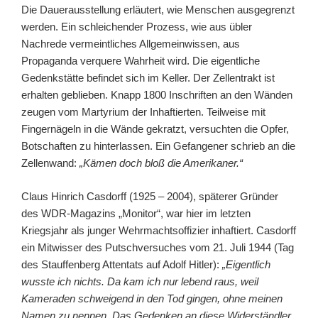
Die Dauerausstellung erläutert, wie Menschen ausgegrenzt
werden. Ein schleichender Prozess, wie aus übler
Nachrede vermeintliches Allgemeinwissen, aus
Propaganda verquere Wahrheit wird. Die eigentliche
Gedenkstätte befindet sich im Keller. Der Zellentrakt ist
erhalten geblieben. Knapp 1800 Inschriften an den Wänden
zeugen vom Martyrium der Inhaftierten. Teilweise mit
Fingernägeln in die Wände gekratzt, versuchten die Opfer,
Botschaften zu hinterlassen. Ein Gefangener schrieb an die
Zellenwand:
„Kämen doch bloß die Amerikaner.“
Claus Hinrich Casdorff (1925 – 2004), späterer Gründer
des WDR-Magazins „Monitor“, war hier im letzten
Kriegsjahr als junger Wehrmachtsoffizier inhaftiert. Casdorff
ein Mitwisser des Putschversuches vom 21. Juli 1944 (Tag
des Stauffenberg Attentats auf Adolf Hitler):
„Eigentlich
wusste ich nichts. Da kam ich nur lebend raus, weil
Kameraden schweigend in den Tod gingen, ohne meinen
Namen zu nennen. Das Gedenken an diese Widerständler