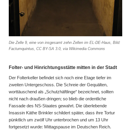
Die Zelle 9, eine von insgesamt zehn Zellen im EL-DE-Haus, Bild:
Factumquintus, CC BY-SA 3.0, via Wikimedia Commons
Folter- und Hinrichtungsstätte mitten in der Stadt
Der Folterkeller befindet sich noch eine Etage tiefer im
zweiten Untergeschoss. Die Schreie der Gequälten,
worttäuschend als „Schutzhäftlinge“ bezeichnet, sollten
nicht nach draußen dringen; so blieb die ordentliche
Fassade des NS-Staates gewahrt. Die überlebende
Insassin Käthe Brinkler schildert später, dass ihre Tortur
pünktlich um zwölf Uhr unterbrochen und um 13 Uhr
fortgesetzt wurde: Mittagspause im Deutschen Reich.