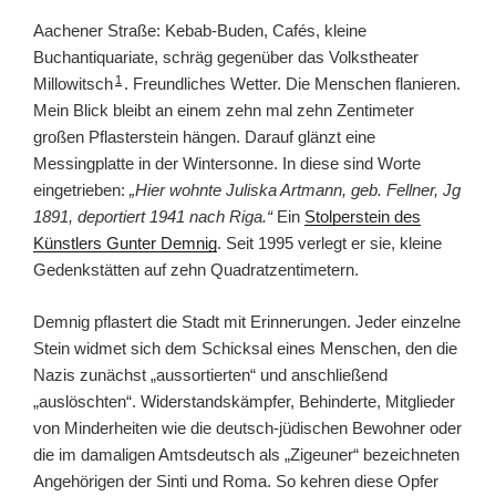
Aachener Straße: Kebab-Buden, Cafés, kleine
Buchantiquariate, schräg gegenüber das Volkstheater
1
Millowitsch
. Freundliches Wetter. Die Menschen flanieren.
Mein Blick bleibt an einem zehn mal zehn Zentimeter
großen Pflasterstein hängen. Darauf glänzt eine
Messingplatte in der Wintersonne. In diese sind Worte
eingetrieben:
„Hier wohnte Juliska Artmann, geb. Fellner, Jg
1891, deportiert 1941 nach Riga.“
Ein
Stolperstein des
Künstlers Gunter Demnig
. Seit 1995 verlegt er sie, kleine
Gedenkstätten auf zehn Quadratzentimetern.
Demnig pflastert die Stadt mit Erinnerungen. Jeder einzelne
Stein widmet sich dem Schicksal eines Menschen, den die
Nazis zunächst „aussortierten“ und anschließend
„auslöschten“. Widerstandskämpfer, Behinderte, Mitglieder
von Minderheiten wie die deutsch-jüdischen Bewohner oder
die im damaligen Amtsdeutsch als „Zigeuner“ bezeichneten
Angehörigen der Sinti und Roma. So kehren diese Opfer