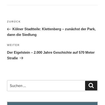
Beitragsnavigation
Vorheriger
ZURÜCK
Beitrag
Kölner Stadtteile: Klettenberg – zunächst der Park,
dann die Siedlung
Nächster
WEITER
Beitrag
Der Eigelstein – 2.000 Jahre Geschichte auf 570 Meter
Straße
Suchen
Suche
nach: