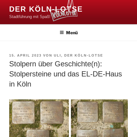
Zum
DER KÖLN-LOTSE
Inhalt
Stadtführung mit Spaß!
springen
Menü
VERÖFFENTLICHT
15. APRIL 2023
VON
ULI, DER KÖLN-LOTSE
AM
Stolpern über Geschichte(n):
Stolpersteine und das EL-DE-Haus
in Köln