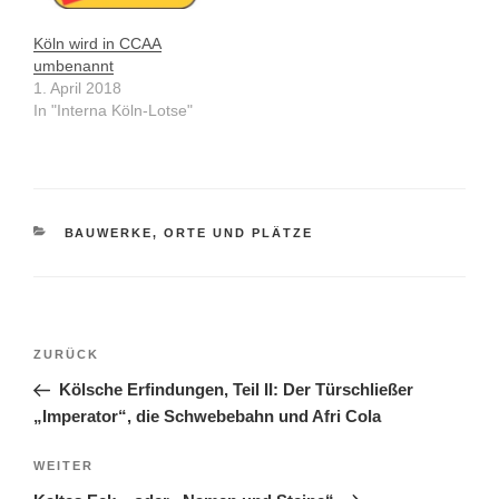
Köln wird in CCAA
umbenannt
1. April 2018
In "Interna Köln-Lotse"
KATEGORIEN
BAUWERKE, ORTE UND PLÄTZE
Beitragsnavigation
Vorheriger
ZURÜCK
Beitrag
Kölsche Erfindungen, Teil II: Der Türschließer
„Imperator“, die Schwebebahn und Afri Cola
Nächster
WEITER
Beitrag