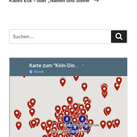
Kaltes Eck – oder „Namen und Steine“
Suchen
Suche
nach: