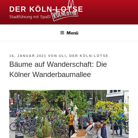
Zum
DER KÖLN-LOTSE
Inhalt
Stadtführung mit Spaß!
springen
Menü
VERÖFFENTLICHT
16. JANUAR 2021
VON
ULI, DER KÖLN-LOTSE
AM
Bäume auf Wanderschaft: Die
Kölner Wanderbaumallee