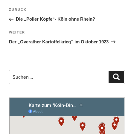
Beitragsnavigation
Vorheriger
ZURÜCK
Beitrag
Die „Poller Köpfe“- Köln ohne Rhein?
Nächster
WEITER
Beitrag
Der „Overather Kartoffelkrieg“ im Oktober 1923
Suchen
Suche
nach: