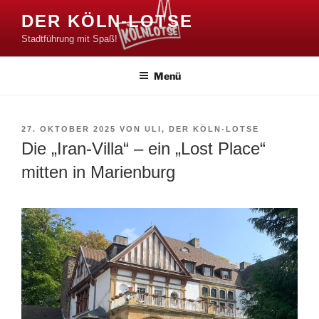
Zum
DER KÖLN-LOTSE
Inhalt
Stadtführung mit Spaß!
springen
Menü
VERÖFFENTLICHT
27. OKTOBER 2025
VON
ULI, DER KÖLN-LOTSE
AM
Die „Iran-Villa“ – ein „Lost Place“
mitten in Marienburg