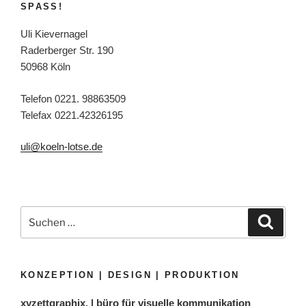
SPASS!
Uli Kievernagel
Raderberger Str. 190
50968 Köln
Telefon 0221. 98863509
Telefax 0221.42326195
uli@koeln-lotse.de
Suchen
Suche
nach:
KONZEPTION | DESIGN | PRODUKTION
xyzettgraphix. | büro für visuelle kommunikation