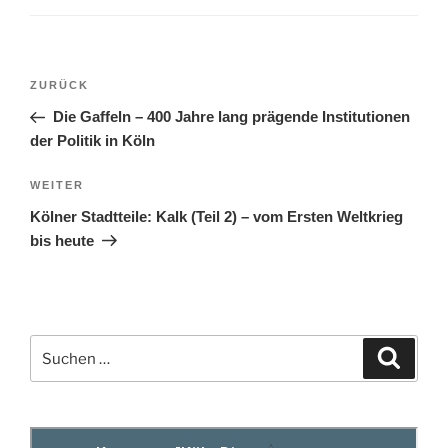
Beitragsnavigation
Vorheriger
ZURÜCK
Beitrag
Die Gaffeln – 400 Jahre lang prägende Institutionen
der Politik in Köln
Nächster
WEITER
Beitrag
Kölner Stadtteile: Kalk (Teil 2) – vom Ersten Weltkrieg
bis heute
Suchen
Suche
nach: