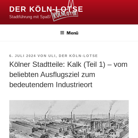
Zum
DER KÖLN-LOTSE
Inhalt
Stadtführung mit Spaß!
springen
Menü
VERÖFFENTLICHT
6. JULI 2024
VON
ULI, DER KÖLN-LOTSE
AM
Kölner Stadtteile: Kalk (Teil 1) – vom
beliebten Ausflugsziel zum
bedeutendem Industrieort