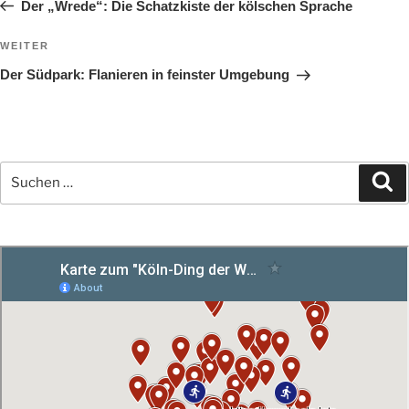
Beitrag
Der „Wrede“: Die Schatzkiste der kölschen Sprache
Nächster
WEITER
Beitrag
Der Südpark: Flanieren in feinster Umgebung
Suchen
Su
nach: