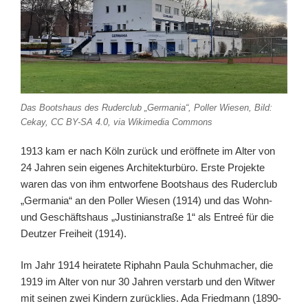
Das Bootshaus des Ru­der­club „Ger­ma­ni­a“, Poller Wiesen, Bild:
Cekay, CC BY-SA 4.0, via Wikimedia Commons
1913 kam er nach Köln zurück und eröffnete im Alter von
24 Jahren sein eigenes Architekturbüro. Erste Projekte
waren das von ihm entworfene Bootshaus des Ru­der­club
„Ger­ma­ni­a“ an den Poller Wiesen (1914) und das Wohn-
und Geschäftshaus „Justinianstraße 1“ als Entreé für die
Deutzer Freiheit (1914).
Im Jahr 1914 heiratete Riphahn Pau­la Schuh­ma­cher, die
1919 im Alter von nur 30 Jahren verstarb und den Witwer
mit seinen zwei Kindern zurücklies. Ada Friedmann (1890-