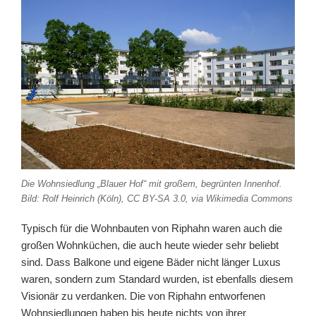
Die Wohnsiedlung „Blauer Hof“ mit großem, begrünten Innenhof.
Bild: Rolf Heinrich (Köln), CC BY-SA 3.0, via Wikimedia Commons
Typisch für die Wohnbauten von Riphahn waren auch die
großen Wohnküchen, die auch heute wieder sehr beliebt
sind. Dass Balkone und eigene Bäder nicht länger Luxus
waren, sondern zum Stan­dard wurden, ist ebenfalls diesem
Visionär zu verdanken. Die von Riphahn entworfenen
Wohnsiedlungen haben bis heute nichts von ihrer