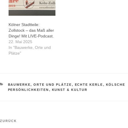
Kölner Stadtteile:
Zollstock – das Maß aller
Dinge! Mit LIVE-Podcast.
22. Mai 2025
In "Bauwerke, Orte und
Plätze"
KATEGORIEN
BAUWERKE, ORTE UND PLÄTZE
,
ECHTE KERLE
,
KÖLSCHE
PERSÖNLICHKEITEN
,
KUNST & KULTUR
Beitragsnavigation
Vorheriger
ZURÜCK