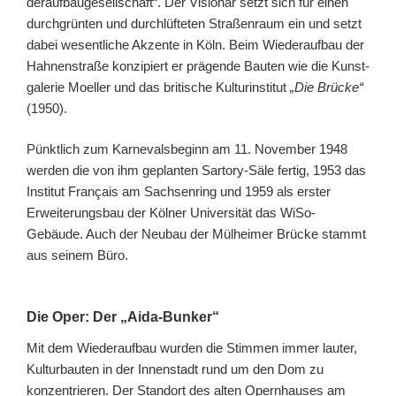
der­auf­bau­ge­sell­schaft“. Der Visionär setzt sich für einen
durch­grün­ten und durch­lüf­te­ten Stra­ßen­rau­m ein und setzt
dabei wesentliche Akzente in Köln. Beim Wiederaufbau der
Hahnenstraße konzipiert er prägende Bauten wie die Kunst­
ga­le­rie Mo­el­ler und das bri­ti­sche Kul­tur­in­sti­tut
„Die Brü­cke“
(1950).
Pünktlich zum Karnevalsbeginn am 11. November 1948
werden die von ihm geplanten Sartory-Säle fertig, 1953 das
Institut Français am Sachsenring und 1959 als erster
Erweiterungsbau der Kölner Universität das WiSo-
Gebäude. Auch der Neubau der Mülheimer Brücke stammt
aus seinem Büro.
Die Oper: Der „Aida-Bunker“
Mit dem Wiederaufbau wurden die Stimmen immer lauter,
Kulturbauten in der Innenstadt rund um den Dom zu
konzentrieren. Der Standort des alten Opernhauses am