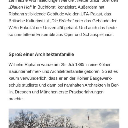
zahlreiche Wohnsiedlungen wie die
„Weiße Stadt“
oder den
„Blauen Hof“
in Buchforst, konzipiert. Außerdem hat
Riphahn stilbildende Gebäude wie den UFA-Palast, das
Britische Kulturinstitut
„Die Brücke“
oder das Gebäude der
WiSo-Fakultät der Universität gebaut. Und auch das heute
so umstrittene Ensemble aus Oper und Schauspielhaus.
Sproß einer Architektenfamilie
Wilhelm Riphahn wurde am 25. Juli 1889 in eine Kölner
Bauunternehmer- und Architektenfamilie geboren. So ist es
kaum verwunderlich, dass er an der Köl­ner Bau­ge­werk­
schu­le studierte und dann bei namhaften Architekten in Ber­
lin, Dres­den und Mün­chen erste Praxiserfahrungen
machte.