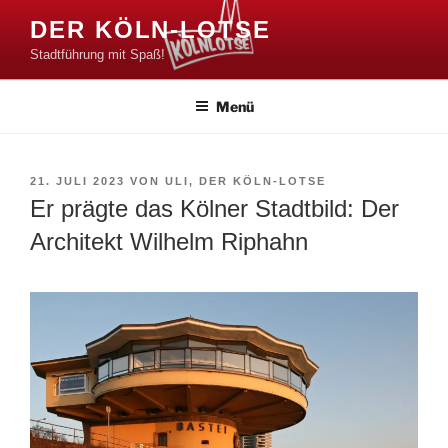
Zum
DER KÖLN-LOTSE
Inhalt
Stadtführung mit Spaß!
springen
Menü
VERÖFFENTLICHT
21. JULI 2023
VON
ULI, DER KÖLN-LOTSE
AM
Er prägte das Kölner Stadtbild: Der
Architekt Wilhelm Riphahn