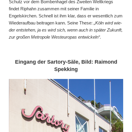
Schutz vor dem Bombenhagel des Zweiten Weltkriegs
findet Riphahn zusammen mit seiner Familie in
Engelskirchen. Schnell ist ihm klar, dass er wesentlich zum
Wiederaufbau beitragen kann. Seine These:
„Köln wird wie­
der ent­ste­hen, ja es wird sich, wenn auch in spä­ter Zu­kunft,
zur gro­ßen Me­tro­po­le West­eu­ro­pas ent­wi­ckeln“.
Eingang der Sartory-Säle, Bild: Raimond
Spekking