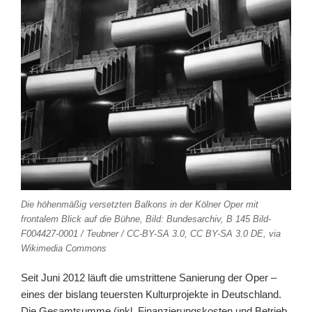
Die höhenmäßig versetzten Balkons in der Kölner Oper mit
frontalem Blick auf die Bühne, Bild: Bundesarchiv, B 145 Bild-
F004427-0001 / Teubner / CC-BY-SA 3.0, CC BY-SA 3.0 DE, via
Wikimedia Commons
Seit Juni 2012 läuft die umstrittene Sanierung der Oper –
eines der bislang teuersten Kulturprojekte in Deutschland.
Die Gesamtsumme (inkl. Finanzierungskosten und Betrieb