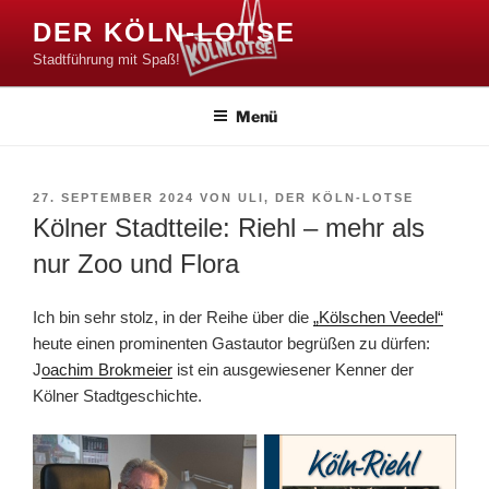
Zum
DER KÖLN-LOTSE
Inhalt
Stadtführung mit Spaß!
springen
Menü
VERÖFFENTLICHT
27. SEPTEMBER 2024
VON
ULI, DER KÖLN-LOTSE
AM
Kölner Stadtteile: Riehl – mehr als
nur Zoo und Flora
Ich bin sehr stolz, in der Reihe über die
„Kölschen Veedel“
heute einen prominenten Gastautor begrüßen zu dürfen:
J
oachim Brokmeier
ist ein ausgewiesener Kenner der
Kölner Stadtgeschichte.