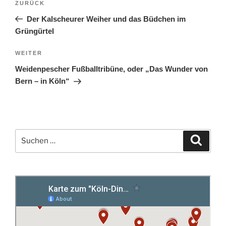
Vorheriger
ZURÜCK
Beitrag
Der Kalscheurer Weiher und das Büdchen im
Grüngürtel
Nächster
WEITER
Beitrag
Weidenpescher Fußballtribüne, oder „Das Wunder von
Bern – in Köln“
Suchen
Suche
nach: