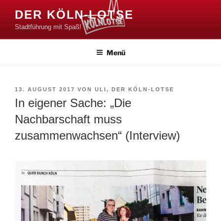
Zum
DER KÖLN-LOTSE
Inhalt
Stadtführung mit Spaß!
springen
Menü
VERÖFFENTLICHT
13. AUGUST 2017
VON
ULI, DER KÖLN-LOTSE
AM
In eigener Sache: „Die
Nachbarschaft muss
zusammenwachsen“ (Interview)