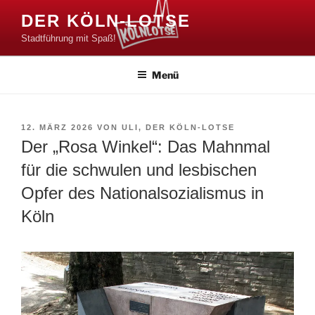
Zum
DER KÖLN-LOTSE
Inhalt
Stadtführung mit Spaß!
springen
Menü
VERÖFFENTLICHT
12. MÄRZ 2026
VON
ULI, DER KÖLN-LOTSE
AM
Der „Rosa Winkel“: Das Mahnmal
für die schwulen und lesbischen
Opfer des Nationalsozialismus in
Köln