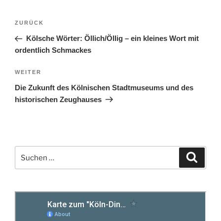
Beitragsnavigation
Vorheriger
ZURÜCK
Beitrag
Kölsche Wörter: Öllich/Öllig – ein kleines Wort mit
ordentlich Schmackes
Nächster
WEITER
Beitrag
Die Zukunft des Kölnischen Stadtmuseums und des
historischen Zeughauses
Suchen
Suche
nach: