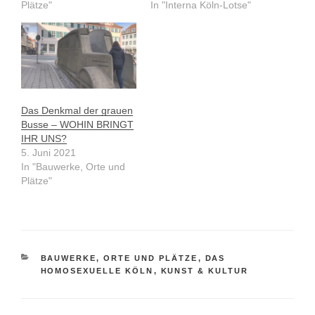
Plätze"
In "Interna Köln-Lotse"
Das Denkmal der grauen
Busse – WOHIN BRINGT
IHR UNS?
5. Juni 2021
In "Bauwerke, Orte und
Plätze"
KATEGORIEN
BAUWERKE, ORTE UND PLÄTZE
,
DAS
HOMOSEXUELLE KÖLN
,
KUNST & KULTUR