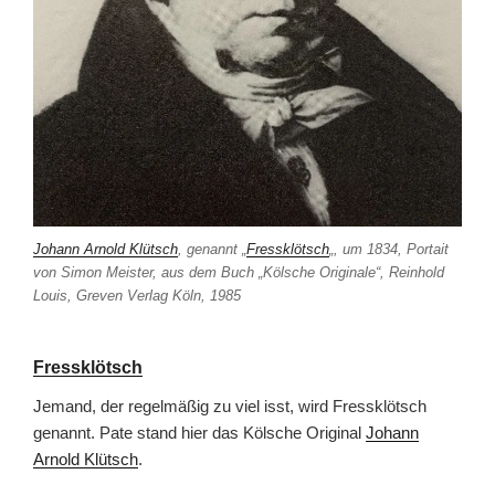
Johann Arnold Klütsch
, genannt „
Fressklötsch
„, um 1834, Portait
von Simon Meister, aus dem Buch „Kölsche Originale“, Reinhold
Louis, Greven Verlag Köln, 1985
Fressklötsch
Jemand, der regelmäßig zu viel isst, wird Fressklötsch
genannt. Pate stand hier das Kölsche Original
Johann
Arnold Klütsch
.