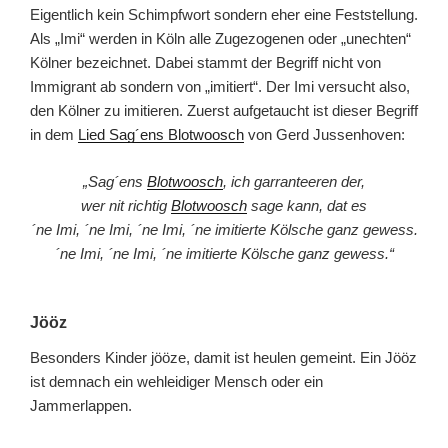
Eigentlich kein Schimpfwort sondern eher eine Feststellung.
Als „Imi“ werden in Köln alle Zugezogenen oder „unechten“
Kölner bezeichnet. Dabei stammt der Begriff nicht von
Immigrant ab sondern von „imitiert“. Der Imi versucht also,
den Kölner zu imitieren. Zuerst aufgetaucht ist dieser Begriff
in dem
Lied Sag´ens Blotwoosch
von Gerd Jussenhoven:
„Sag´ens
Blotwoosch
, ich garranteeren der,
wer nit richtig
Blotwoosch
sage kann, dat es
´ne Imi, ´ne Imi, ´ne Imi, ´ne imitierte Kölsche ganz gewess.
´ne Imi, ´ne Imi, ´ne imitierte Kölsche ganz gewess.“
Jööz
Besonders Kinder jööze, damit ist heulen gemeint. Ein Jööz
ist demnach ein wehleidiger Mensch oder ein
Jammerlappen.