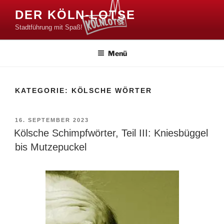
Zum
DER KÖLN-LOTSE
Inhalt
Stadtführung mit Spaß!
springen
Menü
KATEGORIE:
KÖLSCHE WÖRTER
VERÖFFENTLICHT
16. SEPTEMBER 2023
AM
Kölsche Schimpfwörter, Teil III: Kniesbüggel
bis Mutzepuckel