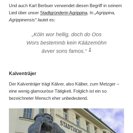
Und auch Karl Berbuer verwendet diesen Begriff in seinem
Lied über unser
Stadtgründerin Agrippina
. In
„Agrippina,
Agrippinensis“ l
autet es:
„Köln wor hellig, doch do Oos
Wors bestemmb kein Kääzemöhn
1
ävver sons famos.“
Kalventräjer
Der Kalventräjer trägt Kälver, also Kälber, zum Metzger –
eine wenig glamouröse Tätigkeit. Folglich ist ein so
bezeichneter Mensch eher unbedeutend.