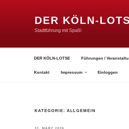
Zum
Inhalt
DER KÖLN-LOT
springen
Stadtführung mit Spaß!
DER KÖLN-LOTSE
Führungen / Veranstaltu
Kontakt
Impressum
Einloggen
KATEGORIE:
ALLGEMEIN
VERÖFFENTLICHT
31. MÄRZ 2026