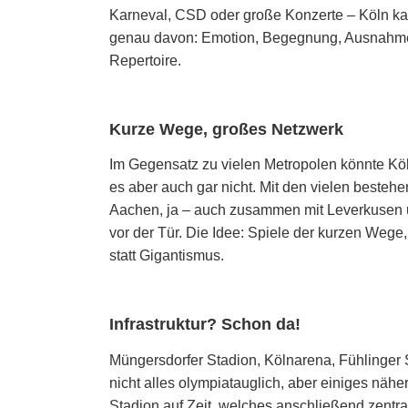
Karneval, CSD oder große Konzerte – Köln k
genau davon: Emotion, Begegnung, Ausnahmez
Repertoire.
Kurze Wege, großes Netzwerk
Im Gegensatz zu vielen Metropolen könnte Kö
es aber auch gar nicht. Mit den vielen bestehe
Aachen, ja – auch zusammen mit Leverkusen u
vor der Tür. Die Idee: Spiele der kurzen Wege,
statt Gigantismus.
Infrastruktur? Schon da!
Müngersdorfer Stadion, Kölnarena, Fühlinger S
nicht alles olympiatauglich, aber einiges nähe
Stadion auf Zeit, welches anschließend zentral