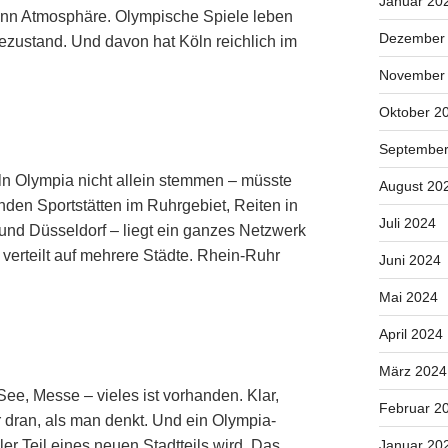
Januar 20
ann Atmosphäre. Olympische Spiele leben
Dezember
ustand. Und davon hat Köln reichlich im
November
Oktober 2
September
ln Olympia nicht allein stemmen – müsste
August 20
nden Sportstätten im Ruhrgebiet, Reiten in
Juli 2024
nd Düsseldorf – liegt ein ganzes Netzwerk
 verteilt auf mehrere Städte. Rhein-Ruhr
Juni 2024
Mai 2024
April 2024
März 2024
ee, Messe – vieles ist vorhanden. Klar,
Februar 2
r dran, als man denkt. Und ein Olympia-
er Teil eines neuen Stadtteils wird. Das
Januar 20