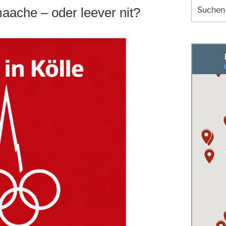
Suchen
aache – oder leever nit?
nach: