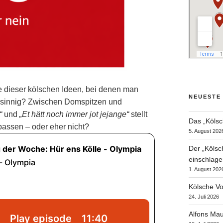
ne dieser kölschen Ideen, bei denen man
NEUESTE
nsinnig? Zwischen Domspitzen und
“
und
„Et hätt noch immer jot jejange“
stellt
Das „Kölsc
passen – oder eher nicht?
5. August 202
Der „Kölsc
einschlage
1. August 202
Kölsche Vo
24. Juli 2026
Alfons Mau